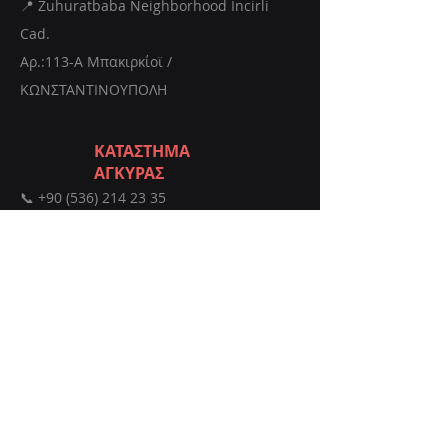
📍 Zuhuratbaba Neighborhood Incirli
Cad.
Αρ.:113-Α Μπακιρκίοϊ /
ΚΩΝΣΤΑΝΤΙΝΟΥΠΟΛΗ
ΚΑΤΑΣΤΗΜΑ
ΑΓΚΥΡΑΣ
📞
+90 (536) 214 23 35
📞
+90 (533) 301 25 78
✉️
info@istanbullazer.net
📍 İvedik Osb Neighborhood 1450 Street
No:73 ANKARA
Λάβετε μια προσφορά
ΑΚΟΛΟΥΘΗΣΤΕ ΜΑΣ!