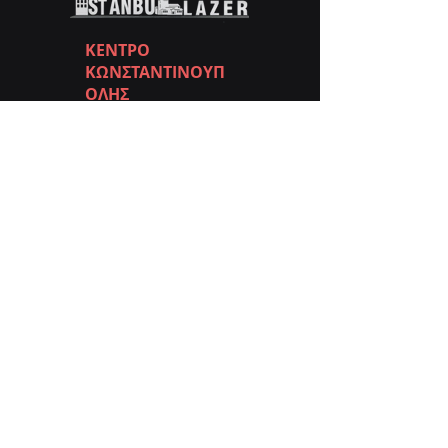
ΚΕΝΤΡΟ
ΚΩΝΣΤΑΝΤΙΝΟΥΠ
ΟΛΗΣ
📞
+90 (212) 570 33 34
📞
+90 (532) 481 08 50
✉️
info@istanbullazer.net
📍 Zuhuratbaba Neighborhood Incirli
Cad.
Αρ.:113-Α Μπακιρκίοϊ /
ΚΩΝΣΤΑΝΤΙΝΟΥΠΟΛΗ
ΚΑΤΑΣΤΗΜΑ
ΑΓΚΥΡΑΣ
📞
+90 (536) 214 23 35
📞
+90 (533) 301 25 78