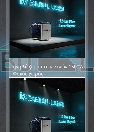
Πηγή λέιζερ οπτικών ινών 1500W
– Φακός χειρός