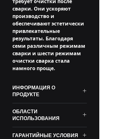
требует очистки после
сварки. Они ускоряют
производство и
обеспечивают эстетически
привлекательные
результаты. Благодаря
семи различным режимам
сварки и шести режимам
очистки сварка стала
намного проще.
ИНФОРМАЦИЯ О
ПРОДУКТЕ
Аппараты лазерной сварки
ОБЛАСТИ
мощностью 3 кВт с ручным
ИСПОЛЬЗОВАНИЯ
резцом обеспечивают оператору
гораздо более быструю, чистую и
Ручные лазерные сварочные
комфортную работу по
ГАРАНТИЙНЫЕ УСЛОВИЯ
аппараты используются для
сравнению с традиционными