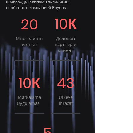
производственных технологий,
особенно с компанией Raycus.
10К
20
Многолетни
Деловой
й опыт
партнер и
клиент
10К
43
Markalama
Ülkeye
Uygulaması
İhracat