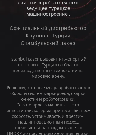
очистки и робототехники
ведущее турецкое
машиностроение
.
Официальный дистрибьютор
Raycus в Турции
Стамбульский лазер
Istanbul Laser выводит инженерный
потенциал Турции в области
производственных технологий на
мировую арену.
Решения, которые мы разрабатываем в
области систем маркировки, сварки,
очистки и робототехники,
Это не просто машины — это
инвестиции, которые приносят бизнесу
скорость, устойчивость и престиж.
Наш инновационный подход
проявляется на каждом этапе: от
НИОКР до послепродажной поддержки.