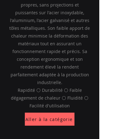
propres, sans projections et
puissantes sur l'acier inoxydable,
l'aluminium, l'acier galvanisé et autres
tôles métalliques. Son faible apport de
chaleur minimise la déformation des
matériaux tout en assurant un
fonctionnement rapide et précis. Sa
conception ergonomique et son
rendement élevé la rendent
parfaitement adaptée à la production
industrielle.
Rapidité ⚪ Durabilité ⚪ Faible
dégagement de chaleur ⚪ Fluidité ⚪
Facilité d'utilisation
Aller à la catégorie