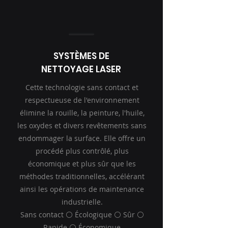
SYSTÈMES DE
NETTOYAGE LASER
Cette technologie sans contact et
respectueuse de l'environnement
élimine la rouille, la peinture, l'huile,
les oxydes et divers revêtements sans
endommager la surface. Elle offre un
procédé plus contrôlé, plus
économique et plus sûr que les
méthodes traditionnelles, accélérant
ainsi les opérations de maintenance
industrielle.
Sans contact ⚪ Écologique ⚪ Sûr ⚪
Rapide ⚪ Économique