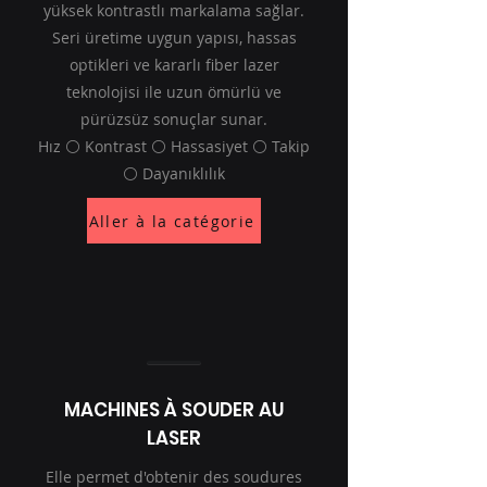
yüksek kontrastlı markalama sağlar.
Seri üretime uygun yapısı, hassas
optikleri ve kararlı fiber lazer
teknolojisi ile uzun ömürlü ve
pürüzsüz sonuçlar sunar.
Hız ⚪ Kontrast ⚪ Hassasiyet ⚪ Takip
⚪ Dayanıklılık
Aller à la catégorie
MACHINES À SOUDER AU
LASER
Elle permet d'obtenir des soudures