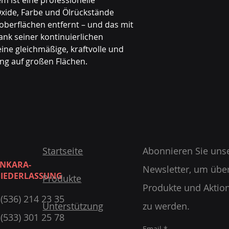
 ist eine professionelle
Vertriebspartner in
Oxide, Farbe und Ölrückstände
umfassenden
techn
loberflächen entfernt – und das mit
Lieferung von Ersat
k seiner kontinuierlichen
teuersten Komponen
eine gleichmäßige, kraftvolle und
sowohl Verkäufer al
ung auf großen Flächen.
Kurz gesagt, Istanbu
präziseste Anlaufst
Probleme, die bei I
Während der Garant
Schneller Kunde
Original-Ersatzte
Lösung mit eine
Direkte Herstell
Wir sind immer für 
Startseite
Abonnieren Sie uns
NKARA-
Newsletter, um übe
IEDERLASSUNG
Produkte
Produkte und Aktion
 (536) 214 23 35
Unterstützung
zu werden.
 (533) 301 25 78
Email