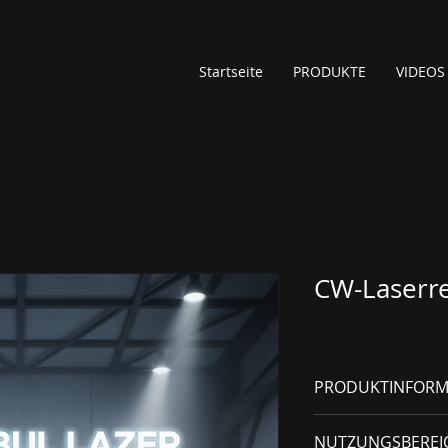
Startseite
PRODUKTE
VIDEOS
CW-Laserr
PRODUKTINFORM
Das CW-Laserreinig
NUTZUNGSBEREI
professionelle Indu