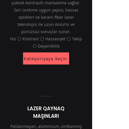
yüksek kontrastlı markalama sağlar.
Seri üretime uygun yapısı, hassas
optikleri ve kararlı fiber lazer
teknolojisi ile uzun ömürlü ve
pürüzsüz sonuçlar sunar.
Hız ⚪ Kontrast ⚪ Hassasiyet ⚪ Takip
⚪ Dayanıklılık
Kateqoriyaya keçin
LAZER QAYNAQ
MAŞINLARI
Paslanmayan, alüminium, sinklənmiş