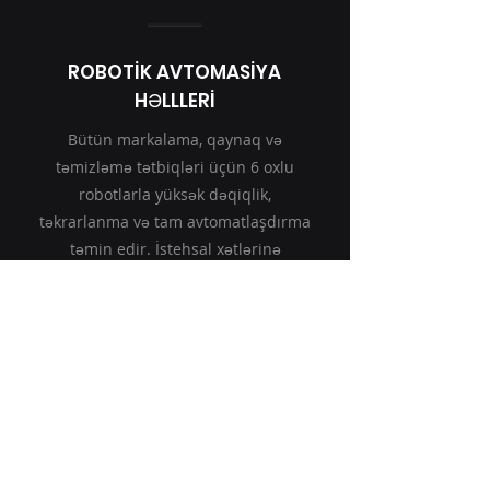
ROBOTİK AVTOMASİYA
HƏLLLERİ
Bütün markalama, qaynaq və
təmizləmə tətbiqləri üçün 6 oxlu
robotlarla yüksək dəqiqlik,
təkrarlanma və tam avtomatlaşdırma
təmin edir. İstehsal xətlərinə
uyğunlaşdırılmış onun fərdiləşdirilə
bilən strukturu həm sürəti, həm də
keyfiyyəti təmin edir və müasir sənaye
standartlarına tam uyğundur.
6 Ox ⚪ Dəqiq ⚪ Stabil ⚪ Sürətli ⚪
Sənaye 4.0
Kateqoriyaya keçin