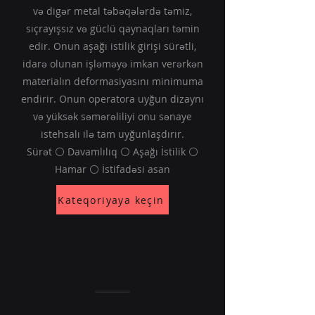
və digər metal təbəqələrdə təmiz,
sıçrayışsız və güclü qaynaqları təmin
edir. Onun aşağı istilik girişi sürətli,
idarə olunan işləməyə imkan verərkən
materialın deformasiyasını minimuma
endirir. Onun operatora uyğun dizaynı
və yüksək səmərəliliyi onu sənaye
istehsalı ilə tam uyğunlaşdırır.
Sürət ⚪ Davamlılıq ⚪ Aşağı İstilik ⚪
Hamar ⚪ İstifadəsi asan
Kateqoriyaya keçin