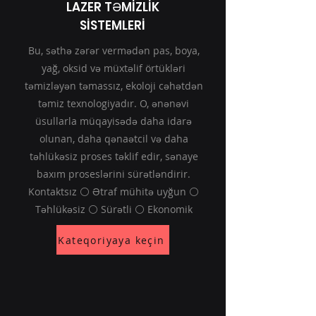
LAZER TƏMİZLİK
SİSTEMLERİ
Bu, səthə zərər vermədən pas, boya,
yağ, oksid və müxtəlif örtükləri
təmizləyən təmassız, ekoloji cəhətdən
təmiz texnologiyadır. O, ənənəvi
üsullarla müqayisədə daha idarə
olunan, daha qənaətcil və daha
təhlükəsiz proses təklif edir, sənaye
baxım proseslərini sürətləndirir.
Kontaktsız ⚪ Ətraf mühitə uyğun ⚪
Təhlükəsiz ⚪ Sürətli ⚪ Ekonomik
Kateqoriyaya keçin