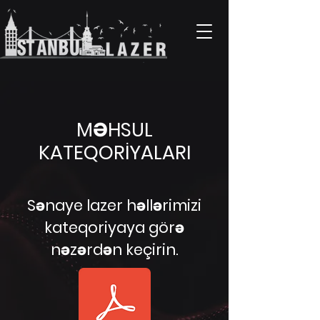
MƏHSUL
KATEQORİYALARI
Sənaye lazer həllərimizi
kateqoriyaya görə
nəzərdən keçirin.